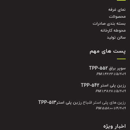
نمای غرفه
محصولات
بسته بندی صادرات
محوطه کارخانه
سالن تولید
پست های مهم
سوپر براق TPP-552
1/5/2019 1:46:26 PM
رزین پلی استر TPP-542
1/5/2019 1:38:28 PM
رزین های پلی استر اشباع
رزین پلی استرTPP-513
1/4/2019 5:58:00 PM
اخبار ویژه