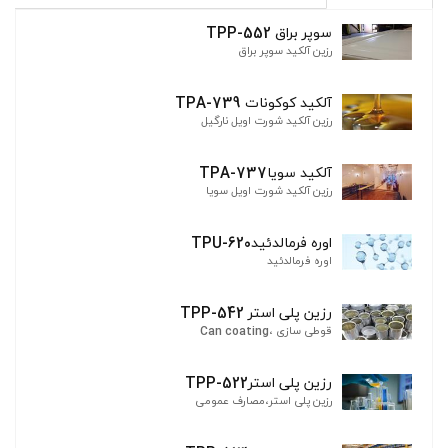
سوپر براق TPP-552
رزین آلکید سوپر براق
آلکید کوکونات TPA-739
رزین آلکید شورت اویل نارگیل
آلکید سویاTPA-737
رزین آلکید شورت اویل سویا
اوره فرمالدئیدTPU-620
اوره فرمالدئید
رزین پلی استر TPP-542
قوطی سازی ،Can coating
رزین پلی استرTPP-522
رزین پلی استر،مصارف عمومی