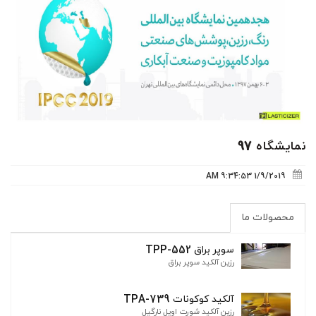
نمایشگاه 97
1/9/2019 9:34:53 AM
محصولات ما
سوپر براق TPP-552
رزین آلکید سوپر براق
آلکید کوکونات TPA-739
رزین آلکید شورت اویل نارگیل