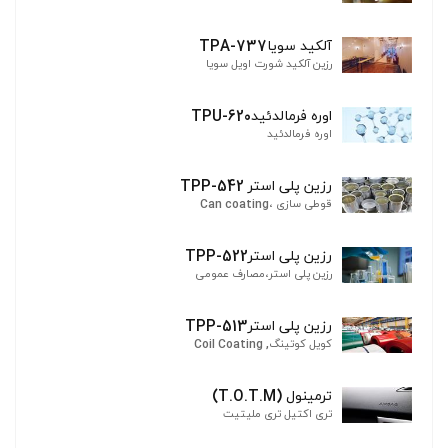
آلکید سویاTPA-737
رزین آلکید شورت اویل سویا
اوره فرمالدئیدTPU-620
اوره فرمالدئید
رزین پلی استر TPP-542
قوطی سازی ،Can coating
رزین پلی استرTPP-522
رزین پلی استر،مصارف عمومی
رزین پلی استرTPP-513
کویل کوتینگ, Coil Coating
ترمینول (T.O.T.M)
تری اکتیل تری ملیتیت